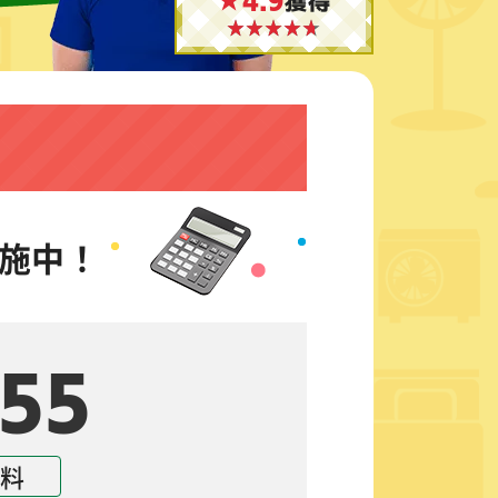
★4.9
獲得
施中！
55
無料