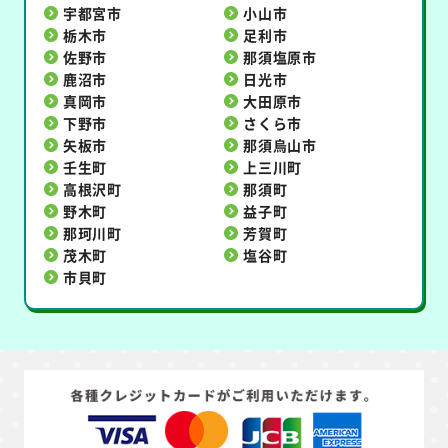
宇都宮市
小山市
栃木市
足利市
佐野市
那須塩原市
鹿沼市
日光市
真岡市
大田原市
下野市
さくら市
矢板市
那須烏山市
壬生町
上三川町
高根沢町
那須町
野木町
益子町
那珂川町
芳賀町
茂木町
塩谷町
市貝町