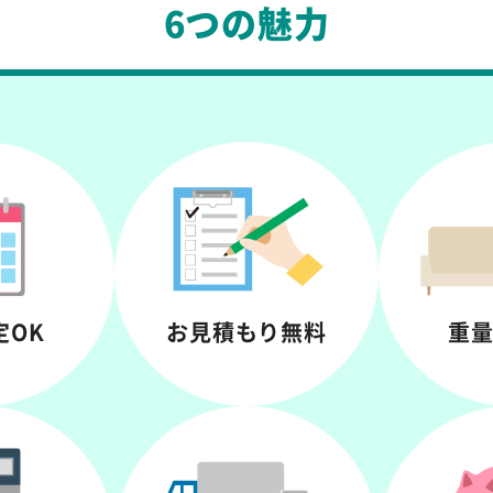
6つの魅力
定OK
お見積もり
無料
重量