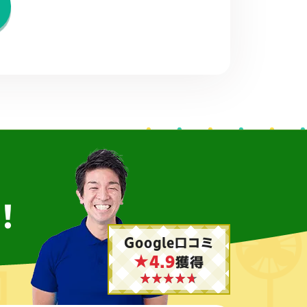
！
Google口コミ
★4.9
獲得