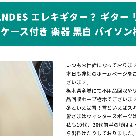
ANDES エレキギター？ ギタ
n ケース付き 楽器 黒白 パイソ
いつもお世話になっておりま
本日も弊社のホームページを
ざいます。
栃木県全域にて不用品回収や
品回収ホープ栃木でございま
冬といえば雪！雪といえばス
皆さまはウィンタースポーツ
私も10代、20代前半の頃は
ら出掛けたりしておりました