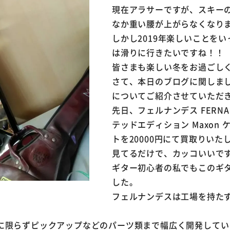
現在アラサーですが、スキー
なか重い腰が上がらなくなり
しかし2019年楽しいことを
は滑りに行きたいですね！！
皆さまも楽しい冬をお過ごし
さて、本日のブログに関しま
についてご紹介させていただ
先日、フェルナンデス FERNA
テッドエディション Maxon 
トを20000円にて買取りいた
見てるだけで、カッコいいで
ギター初心者の私でもこのギ
した。
フェルナンデスは工場を持た
に限らずピックアップなどのパーツ類まで幅広く開発してい