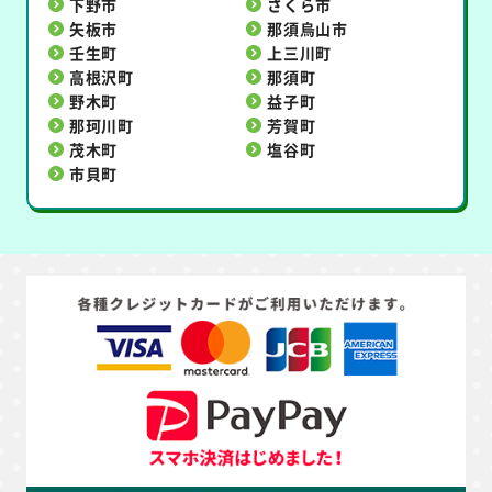
下野市
さくら市
矢板市
那須烏山市
壬生町
上三川町
高根沢町
那須町
野木町
益子町
那珂川町
芳賀町
茂木町
塩谷町
市貝町