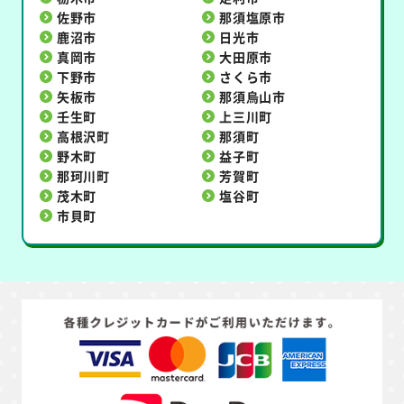
佐野市
那須塩原市
鹿沼市
日光市
真岡市
大田原市
下野市
さくら市
矢板市
那須烏山市
壬生町
上三川町
高根沢町
那須町
野木町
益子町
那珂川町
芳賀町
茂木町
塩谷町
市貝町