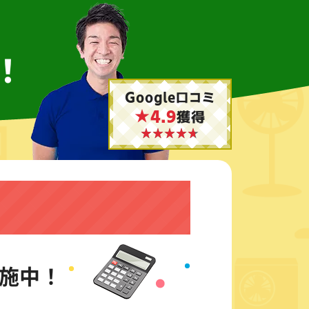
！
Google口コミ
★4.9
獲得
施中！