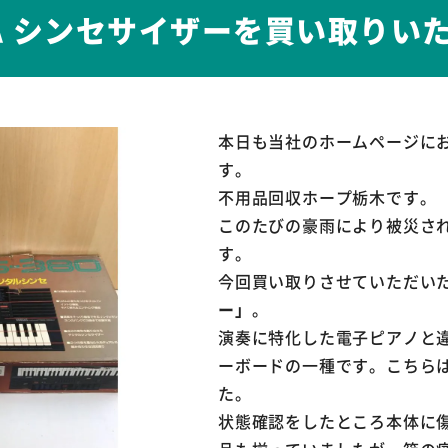
HA シンセサイザーを買い取りい
本日も当社のホームページに
す。
不用品回収ホープ栃木です。
このたびの豪雨により被災さ
す。
今回買い取りさせていただい
ー」
。
演奏に特化した電子ピアノと
ーボードの一種です。こちら
た。
状態確認をしたところ本体に