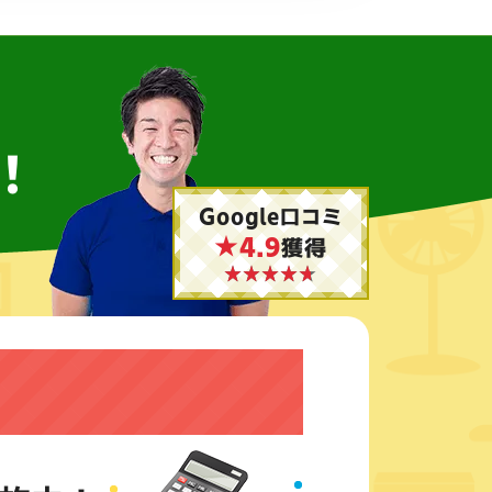
！
Google口コミ
★4.9
獲得