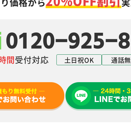
20%OFF割引
もり価格から
実
0120-925-8
4時間
受付対応
土日祝OK
通話