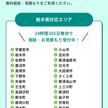
無料相談・見積もりをご利用ください。
栃木県対応エリア
24時間365日無休で
相談・お見積もり受付中！
宇都宮市
小山市
栃木市
足利市
佐野市
那須塩原市
鹿沼市
日光市
真岡市
大田原市
下野市
さくら市
矢板市
那須烏山市
壬生町
上三川町
高根沢町
那須町
野木町
益子町
那珂川町
芳賀町
茂木町
塩谷町