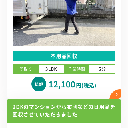
不用品回収
3LDK
5分
間取り
作業時間
12,100
総額
円(税込)
2DKのマンションから布団などの日用品を
回収させていただきました