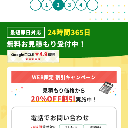
1
2
3
4
24時間365日
最短即日対応
無料お見積もり受付中！
★4.9
Google口コミ
獲得
WEB限定 割引キャンペーン
見積もり価格から
20%OFF割引
実施中！
電話でお問い合わせ
24時間
受付対応
土日祝OK
通話無料