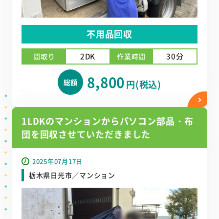
不用品回収
2DK
30分
間取り
作業時間
8,800
総額
円(税込)
1LDKのマンションからパソコン部品・布
団を回収させていただきました
2025年07月17日
栃木県日光市／マンション