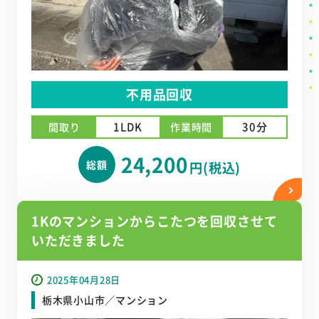
不用品回収
1LDK
30分
間取り
作業時間
24,200
総額
円(税込)
1Kのマンションからこたつを回収させて
いただきました
2025年04月28日
栃木県小山市／マンション