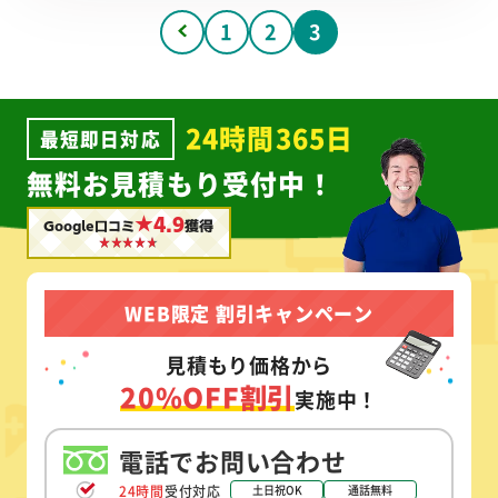
1
2
3
24時間365日
最短即日対応
無料お見積もり受付中！
★4.9
Google口コミ
獲得
WEB限定 割引キャンペーン
見積もり価格から
20%OFF割引
実施中！
電話でお問い合わせ
24時間
受付対応
土日祝OK
通話無料